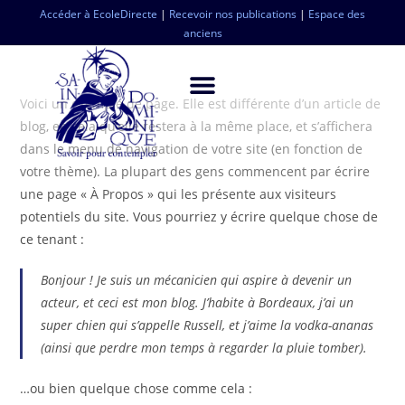
Accéder à EcoleDirecte
|
Recevoir nos publications
|
Espace des
anciens
Voici un exemple de page. Elle est différente d’un article de
blog, en cela qu’elle restera à la même place, et s’affichera
dans le menu de navigation de votre site (en fonction de
votre thème). La plupart des gens commencent par écrire
une page « À Propos » qui les présente aux visiteurs
potentiels du site. Vous pourriez y écrire quelque chose de
ce tenant :
Bonjour ! Je suis un mécanicien qui aspire à devenir un
acteur, et ceci est mon blog. J’habite à Bordeaux, j’ai un
super chien qui s’appelle Russell, et j’aime la vodka-ananas
(ainsi que perdre mon temps à regarder la pluie tomber).
…ou bien quelque chose comme cela :