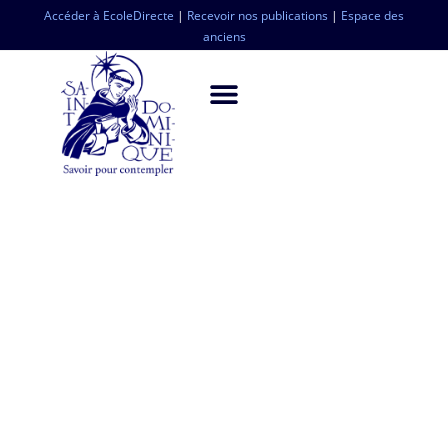
Accéder à EcoleDirecte
|
Recevoir nos publications
|
Espace des
anciens
Nous
soutenir