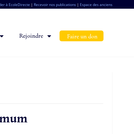
er à EcoleDirecte
|
Recevoir nos publications
|
Espace des anciens
Rejoindre
Faire un don
nimum