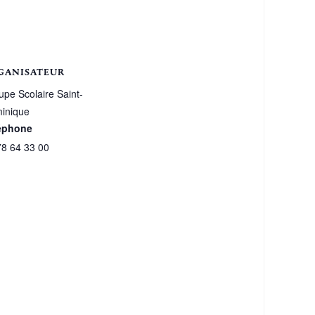
GANISATEUR
upe Scolaire Saint-
inique
éphone
78 64 33 00